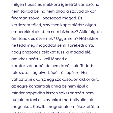
milyen típusú és mekkora ígéretről van szó: ha
nem tartod be, ha nem állod a szavad akkor
finoman szóval. becsapod magad. És
kérdezem tőled, szívesen kapcsolódsz olyan
emberekkel akikben nem bízhatsz? Akik folyton
ámítanak és átvernek? Ugye, nem? Hát akkor
ne tedd meg magaddal sem! Törekedj arra,
hogy önazonos célokat tűzz ki magad elé,
amikhez azért ki kell lépned a
komfortzónádból de nem irreálisak. Tudod:
fokozatosság elve. Lépésről lépésre. Ha
változtatni akarsz egy szokásodon akkor arra
az egyre koncentrálj amíg be nem épül a
mindennapjaidba hiszen sokszor azért nem
tudjuk tartani a szavunkat mert túlvállaljuk
magunkat. Készíts magadnak emlékeztetőt, a