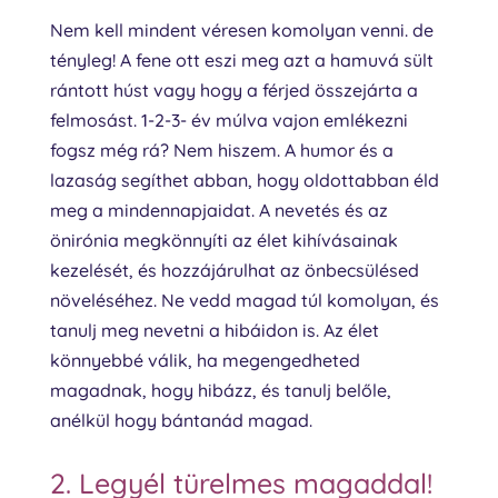
Nem kell mindent véresen komolyan venni. de
tényleg! A fene ott eszi meg azt a hamuvá sült
rántott húst vagy hogy a férjed összejárta a
felmosást. 1-2-3- év múlva vajon emlékezni
fogsz még rá? Nem hiszem. A humor és a
lazaság segíthet abban, hogy oldottabban éld
meg a mindennapjaidat. A nevetés és az
önirónia megkönnyíti az élet kihívásainak
kezelését, és hozzájárulhat az önbecsülésed
növeléséhez. Ne vedd magad túl komolyan, és
tanulj meg nevetni a hibáidon is. Az élet
könnyebbé válik, ha megengedheted
magadnak, hogy hibázz, és tanulj belőle,
anélkül hogy bántanád magad.
2. Legyél türelmes magaddal!