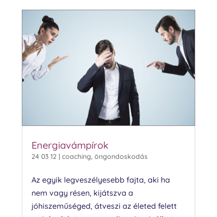
Energiavámpírok
24 03 12
|
coaching
,
öngondoskodás
Az egyik legveszélyesebb fajta, aki ha
nem vagy résen, kijátszva a
jóhiszeműséged, átveszi az életed felett