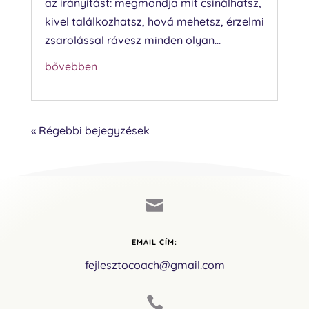
az irányítást: megmondja mit csinálhatsz,
kivel találkozhatsz, hová mehetsz, érzelmi
zsarolással rávesz minden olyan...
bővebben
« Régebbi bejegyzések

EMAIL CÍM:
fejlesztocoach@gmail.com
