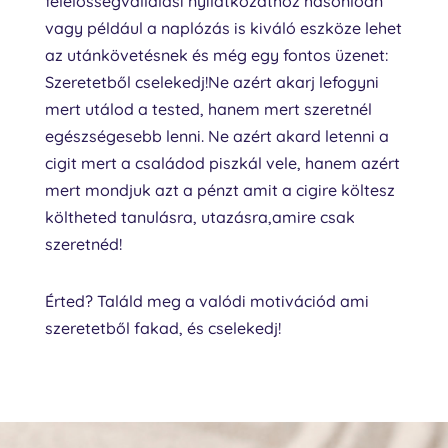
felelősségvállalási nyilatkozathoz hasonlóan
vagy például a naplózás is kiváló eszköze lehet
az utánkövetésnek és még egy fontos üzenet:
Szeretetből cselekedj!Ne azért akarj lefogyni
mert utálod a tested, hanem mert szeretnél
egészségesebb lenni. Ne azért akard letenni a
cigit mert a családod piszkál vele, hanem azért
mert mondjuk azt a pénzt amit a cigire költesz
költheted tanulásra, utazásra,amire csak
szeretnéd!
Érted? Találd meg a valódi motivációd ami
szeretetből fakad, és cselekedj!