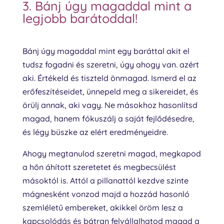
3. Bánj úgy magaddal mint a
legjobb barátoddal!
Bánj úgy magaddal mint egy baráttal akit el
tudsz fogadni és szeretni, úgy ahogy van. azért
aki. Értékeld és tiszteld önmagad. Ismerd el az
erőfeszítéseidet, ünnepeld meg a sikereidet, és
örülj annak, aki vagy. Ne másokhoz hasonlítsd
magad, hanem fókuszálj a saját fejlődésedre,
és légy büszke az elért eredményeidre.
Ahogy megtanulod szeretni magad, megkapod
a hőn áhított szeretetet és megbecsülést
másoktól is. Attól a pillanattól kezdve szinte
mágnesként vonzod majd a hozzád hasonló
szemléletű embereket, akikkel öröm lesz a
kapcsolódás és bátran felvállalhatod magad a