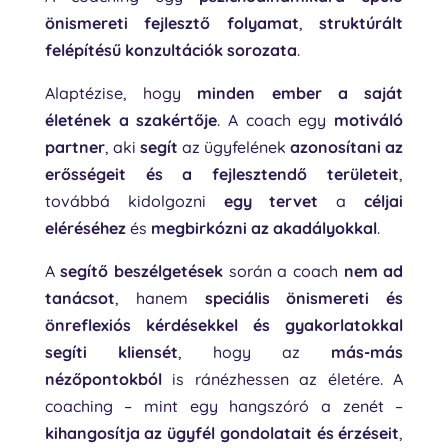
önismereti fejlesztő folyamat
,
struktúrált
felépítésű konzultációk sorozata
.
Alaptézise, hogy
minden ember a saját
életének a szakértője
. A coach egy
motiváló
partner
, aki
segít
az ügyfelének
azonosítani az
erősségeit és a fejlesztendő területeit
,
továbbá kidolgozni
egy tervet
a
céljai
eléréséhez
és
megbirkózni az akadályokkal
.
A
segítő beszélgetések
során a coach
nem ad
tanácsot
, hanem
speciális önismereti és
önreflexiós kérdésekkel és gyakorlatokkal
segíti kliensét
, hogy az
más-más
nézőpontokból
is ránézhessen az életére. A
coaching – mint egy hangszóró a zenét –
kihangosítja az ügyfél gondolatait és érzéseit
,