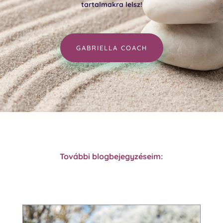
tartalmakra lelsz!
GABRIELLA COACH
További blogbejegyzéseim: