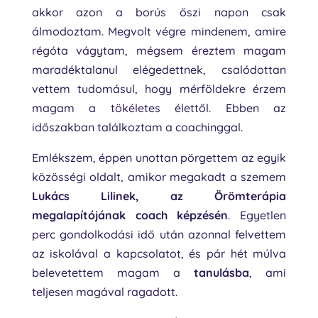
akkor azon a borús őszi napon csak
álmodoztam. Megvolt végre mindenem, amire
régóta vágytam, mégsem éreztem magam
maradéktalanul elégedettnek, csalódottan
vettem tudomásul, hogy mérföldekre érzem
magam a tökéletes élettől. Ebben az
időszakban találkoztam a coachinggal.
Emlékszem, éppen unottan pörgettem az egyik
közösségi oldalt, amikor megakadt a szemem
Lukács Lilinek, az Örömterápia
megalapítójának coach képzésén
. Egyetlen
perc gondolkodási idő után azonnal felvettem
az iskolával a kapcsolatot, és pár hét múlva
belevetettem magam a
tanulásba
, ami
teljesen magával ragadott.