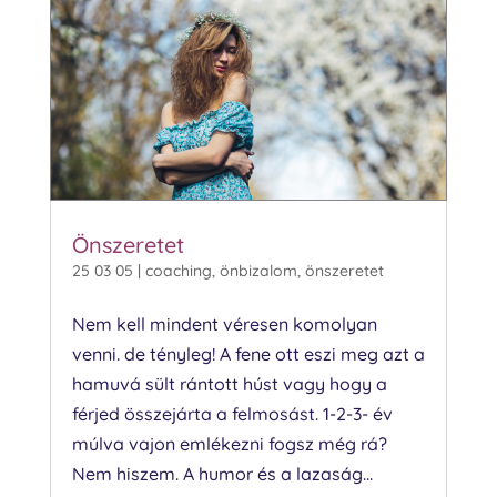
Önszeretet
25 03 05
|
coaching
,
önbizalom
,
önszeretet
Nem kell mindent véresen komolyan
venni. de tényleg! A fene ott eszi meg azt a
hamuvá sült rántott húst vagy hogy a
férjed összejárta a felmosást. 1-2-3- év
múlva vajon emlékezni fogsz még rá?
Nem hiszem. A humor és a lazaság...