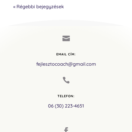
« Régebbi bejegyzések

EMAIL CÍM:
fejlesztocoach@gmail.com

TELEFON:
06 (30) 223-4651
