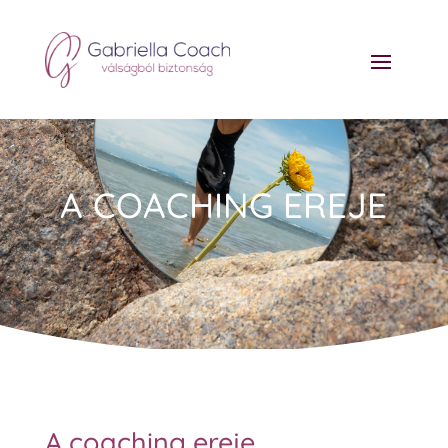
A COACHING EREJE
A coaching ereje