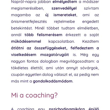
Napról-napra jobban
elmélyedtem
a módszer
megismerésében,
szenvedéllyel
szívtam
magamba az
új ismereteket
, ami az
önismeretfejlesztés rejtelmeibe engedett
betekintést. Minél többet tudtam elméletben,
annál
több felismerésem
érkezett a saját
működésemmel
kapcsolatban. Kezdtem
átlátni az összefüggéseket,
felfedeztem a
viselkedésem mozgatórugóit
is. Még egy
nagyon fontos dologban megvilágosodtam: a
tökéletes élettől, ami után annyit sóvárgok,
csupán egyetlen dolog választ el, az pedig nem
más mint a
gondolkodásmódom
.
Mi a coaching?
A coaching egy
pszichodinamikára épülő