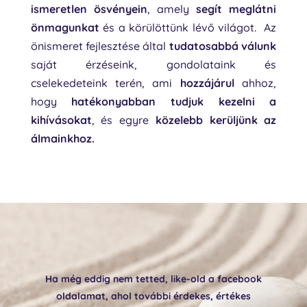
ismeretlen ösvényein
, amely
segít meglátni
önmagunkat
és a körülöttünk lévő világot. Az
önismeret fejlesztése által
tudatosabbá válunk
saját érzéseink, gondolataink és
cselekedeteink terén, ami
hozzájárul
ahhoz,
hogy
hatékonyabban tudjuk kezelni a
kihívásokat
, és egyre
közelebb kerüljünk az
álmainkhoz.
Ha még eddig nem tetted, like-old a facebook
oldalamat, ahol további érdekes, értékes