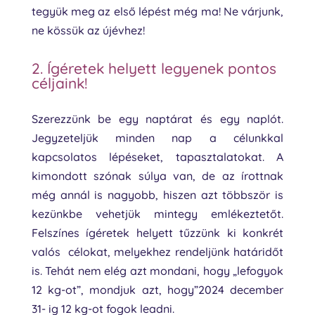
tegyük meg az első lépést még ma! Ne várjunk,
ne kössük az újévhez!
2. Ígéretek helyett legyenek pontos
céljaink!
Szerezzünk be egy naptárat és egy naplót.
Jegyzeteljük minden nap a célunkkal
kapcsolatos lépéseket, tapasztalatokat. A
kimondott szónak súlya van, de az írottnak
még annál is nagyobb, hiszen azt többször is
kezünkbe vehetjük mintegy emlékeztetőt.
Felszínes ígéretek helyett tűzzünk ki konkrét
valós célokat, melyekhez rendeljünk határidőt
is. Tehát nem elég azt mondani, hogy „lefogyok
12 kg-ot”, mondjuk azt, hogy”2024 december
31- ig 12 kg-ot fogok leadni.