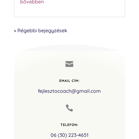
bővebben
« Régebbi bejegyzések

EMAIL CÍM:
fejlesztocoach@gmail.com

TELEFON:
06 (30) 223-4651