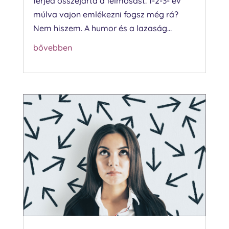
férjed összejárta a felmosást. 1-2-3- év
múlva vajon emlékezni fogsz még rá?
Nem hiszem. A humor és a lazaság...
bővebben