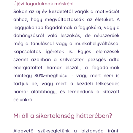
Újévi fogadalmak másként
Sokan az új év kezdetétől várják a motivációt
ahhoz, hogy megváltoztassák az életüket. A
leggyakoribb fogadalmak a fogyókúra, vagy a
dohányzásról való leszokás, de népszerűek
még a tanulással vagy a munkahelyváltással
kapcsolatos ígéretek is. Egyes elemzések
szerint azonban a szilveszteri pezsgés adta
energiatöltet hamar elszáll, a fogadalmak
mintegy 80%-meghiúsul – vagy mert nem is
tartjuk be, vagy mert a kezdeti lelkesedés
hamar alábbhagy, és lemondunk a kitűzött
célunkról.
Mi áll a sikertelenség hátterében?
Alapvető szükségletünk a biztonság iránti