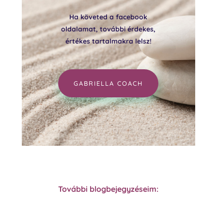
Ha követed a facebook
oldalamat, további érdekes,
értékes tartalmakra lelsz!
GABRIELLA COACH
További blogbejegyzéseim: