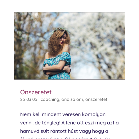
Önszeretet
25 03 05
|
coaching
,
önbizalom
,
önszeretet
Nem kell mindent véresen komolyan
venni. de tényleg! A fene ott eszi meg azt a
hamuvá sült rántott húst vagy hogy a